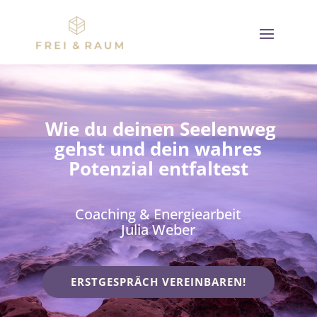
Wie du deinen Seelenweg
gehst und dein wahres
Potenzial entfaltest
Coaching & Energiearbeit
Julia Weber
ERSTGESPRÄCH VEREINBAREN!